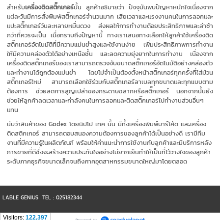
สำหรับ
เครื่องติดสติ๊กเกอร์
นั้น ลูกค้าอธิบายว่า ปัจจุบันพบปัญหาหนักใจเนื่องจาก
แต่ละวันมีการสั่งพิมพ์สติ๊กเกอร์จำนวนมาก เสียเวลาและแรงงานคนในการลอกและ
แปะสติ๊กเกอร์วันละหลายหมื่นดวง ส่งผลให้การทำงานด้อยประสิทธิภาพและล่าช้า
กว่าที่ควรจะเป็น เมื่อทราบถึงปัญหานี้ ทางเราเสนอทางเลือกให้ลูกค้าใช้เครื่องติด
สติ๊กเกอร์อัตโนมัติที่มีความแม่นยำสูงและใช้งานง่าย เพิ่มประสิทธิภาพการทำงาน
ให้มีความคล่องตัวได้อย่างเหนือชั้น และลดความยุ่งยากในการทำงาน เนื่องจาก
เครื่องติดสติ๊กเกอร์ของเราสามารถตรวจจับขนาดสติ๊กเกอร์อัตโนมัติอย่างคล่องตัว
และทำงานได้ถูกต้องแม่นยำ โดยไม่จำเป็นต้องตั้งหน้าสติ๊กเกอร์ทุกครั้งที่ใส่ม้วน
สติ๊กเกอร์ใหม่ สามารถเลือกใช้ร่วมกับสติ๊กเกอร์ลาเบลทุกขนาดและทุกแบบตาม
ต้องการ ช่วยลดการสูญเปล่าของกระดาษฉลากหรือสติ๊กเกอร์ นอกจากนั้นยัง
ช่วยให้ลูกค้าลดเวลาและกำลังคนในการลอกและติดสติ๊กเกอร์ไปทำงานส่วนอื่นๆ
แทน
นับว่าสินค้าของ Godex โดยนิปโป เทค นั้น มีทั้งเครื่องพิมพ์บาร์โค้ด และเครื่อง
ติดสติกเกอร์ สามารถตอบสนองความต้องการของลูกค้าได้เป็นอย่างดี เรามีทีม
งานที่มีความรู้ในผลิตภัณฑ์ พร้อมให้คำแนะนำการใช้งานกับลูกค้าและมีบริการหลัง
การขายที่ดีซึ่งจะสร้างความประทับใจอย่างไม่ยากเย็นทำให้เป็นที่ไว้วางใจของลูกค้า
ระดับภาคธุรกิจขนาดเล็กจนถึงภาคอุตสาหกรรมขนาดใหญ่มาโดยตลอด
LABLE GENIUS TEL : 025182344
Visitors:
122,397