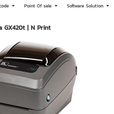
rcode
Point Of sale
Software Solution
bra GX420t | N Print