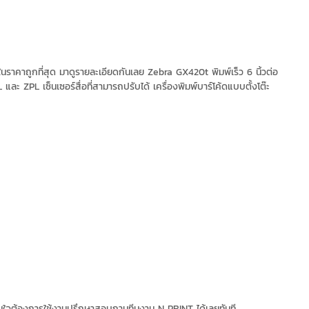
นราคาถูกที่สุด มาดูรายละเอียดกันเลย Zebra GX420t พิมพ์เร็ว 6 นิ้วต่อ
PL เซ็นเซอร์สื่อที่สามารถปรับได้ เครื่องพิมพ์บาร์โค้ดแบบตั้งโต๊ะ
รที่สนใจต้องการใช้งานปรึกษาสอบถามทีมงาน N PRINT ได้เลยทันที