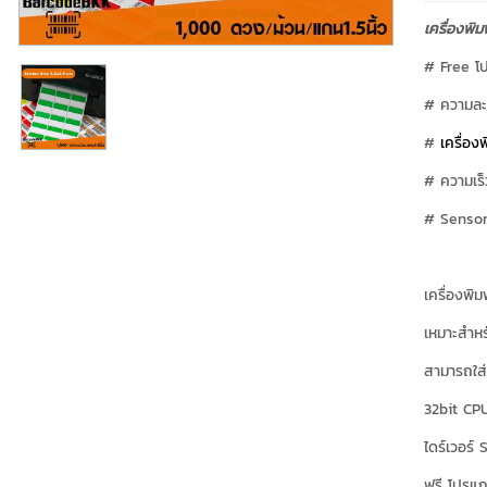
เครื่องพิ
# Free โป
# ความละเ
#
เครื่องพ
# ความเร็
# Sensor
เครื่องพิ
เหมาะสำหร
สามารถใส่
32bit CP
ไดร์เวอร์
ฟรี โปรแก