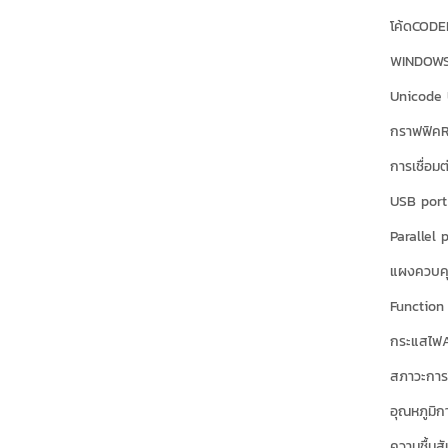
โค้ดCODEP
WINDOWS 1
Unicode
กราฟฟิคR
การเชื่อม
USB port
Parallel 
แผงควบคุ
Function
กระแสไฟA
สภาวะการใ
อุณหภูมิก
ความชื้น