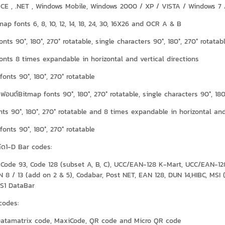
 CE , .NET , Windows Mobile, Windows 2000 / XP / VISTA / Windows 7 
ap fonts 6, 8, 10, 12, 14, 18, 24, 30, 16X26 and OCR A & B
nts 90°, 180°, 270° rotatable, single characters 90°, 180°, 270° rotatab
onts 8 times expandable in horizontal and vertical directions
fonts 90°, 180°, 270° rotatable
ฟอนต์Bitmap fonts 90°, 180°, 270° rotatable, single characters 90°, 180
ts 90°, 180°, 270° rotatable and 8 times expandable in horizontal and
fonts 90°, 180°, 270° rotatable
ค้ด1-D Bar codes:
 Code 93, Code 128 (subset A, B, C), UCC/EAN-128 K-Mart, UCC/EAN-128,
N 8 / 13 (add on 2 & 5), Codabar, Post NET, EAN 128, DUN 14,HIBC, MSI 
S1 DataBar
codes:
Datamatrix code, MaxiCode, QR code and Micro QR code