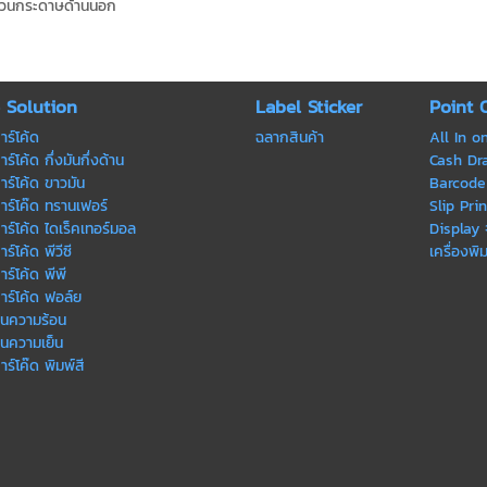
่ม้วนกระดาษด้านนอก
e Solution
Label Sticker
Point 
าร์โค้ด
ฉลากสินค้า
All In o
ร์โค้ด กึ่งมันกึ่งด้าน
Cash Draw
าร์โค้ด ขาวมัน
Barcode 
าร์โค๊ด ทรานเฟอร์
Slip Prin
าร์โค้ด ไดเร็คเทอร์มอล
Display
ร์โค้ด พีวีซี
เครื่องพิ
ร์โค้ด พีพี
าร์โค้ด ฟอล์ย
ทนความร้อน
ทนความเย็น
าร์โค๊ด พิมพ์สี