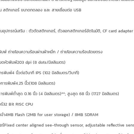
อน สติกเกอร์ ขนาดทดลอง และ สายเชื่อมต่อ USB
่มอุปกรณ์เสริม : ตัวตัดสติกเกอร์, ตัวลอกสติกเกอร์อัตโนมัติ, CF card adapt
มพ์ ถ่ายโอนความร้อนผ่านผ้าหมึก / ถ่ายโอนความร้อนโดยตรง
ยดหัวพิมพ์203 dpi (8 dots/มิลลิเมตร)
รพิมพ์4 นิ้วต่อวินาที IPS (102 มิลลิเมตร/วินาที)
การพิมพ์4.25 นื้ว(108 มิลลิเมตร)
พิมพ์ต่ำสุด 0.16 นิ้ว (4 มิลลิเมตร)**; สูงสุด 68 นิ้ว (1727 มิลลิเมตร)
ร์32 Bit RISC CPU
มจำ4MB Flash (2MB for user storage) / 8MB SDRAM
ซอร์Fixed center aligned see-through sensor, adjustable reflective sen