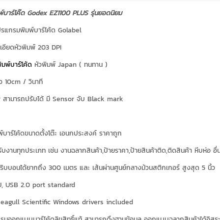
มพ์บาร์โค๊ด Godex EZ1100 PLUS รุ่นยอดนิยม
รแกรมพิมพ์บาร์โค้ด Golabel
อียดหัวพิมพ์ 203 DPI
ิมพ์บาร์โค้ด
หัวพิมพ์ Japan ( ทนทาน )
ว 10cm / วินาที
 สามารถปรับได้ มี Sensor จับ Black mark
มพ์บาร์โค้ดขนาดตั้งโต๊ะ เอนกประสงค์ ราคาถูก
ับงานทุกประเภท เช่น งานฉลากสินค้า,ป้ายราคา,ป้ายสินค้าติด,ติดสินค้า หีบห่อ อื่
ริบบอนได้ยากถึง 300 เมตร และ เส้นผ่านศูนย์กลางม้วนสติกเกอร์ สูงสุด 5 นิ้ว
U, USB 2.0 port standard
 Seagull Scientific Windows drivers included
รมออกแบบบาร์โค้ดลิขสิทธิ์แท้ สามารถดึงฐานข้อมูล ออกแบบฉลากสินค้าได้อิสร